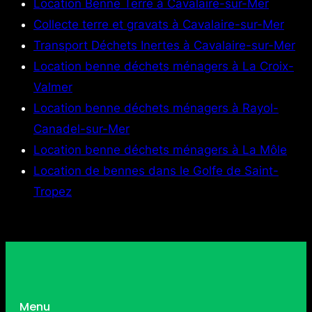
Location Benne Terre à Cavalaire-sur-Mer
Collecte terre et gravats à Cavalaire-sur-Mer
Transport Déchets Inertes à Cavalaire-sur-Mer
Location benne déchets ménagers à La Croix-
Valmer
Location benne déchets ménagers à Rayol-
Canadel-sur-Mer
Location benne déchets ménagers à La Môle
Location de bennes dans le Golfe de Saint-
Tropez
Menu