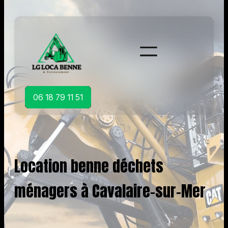
Aller
au
contenu
06 18 79 11 51
Location benne déchets
ménagers à Cavalaire-sur-Mer