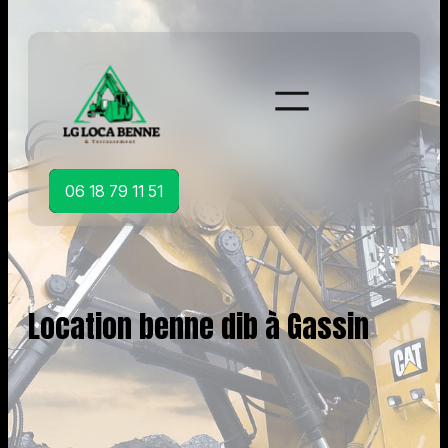
Aller
au
contenu
06 18 79 11 51
Location benne dib à Gassin