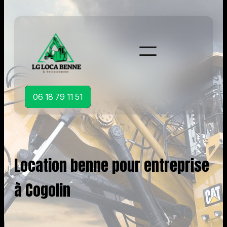
Aller
au
contenu
06 18 79 11 51
Location benne pour entreprise
à Cogolin