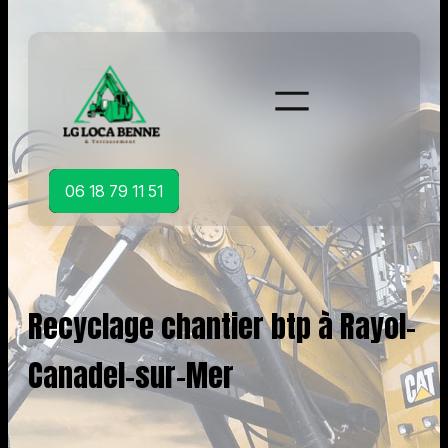
Aller
au
contenu
06 18 79 11 51
Recyclage chantier btp à Rayol-
Canadel-sur-Mer