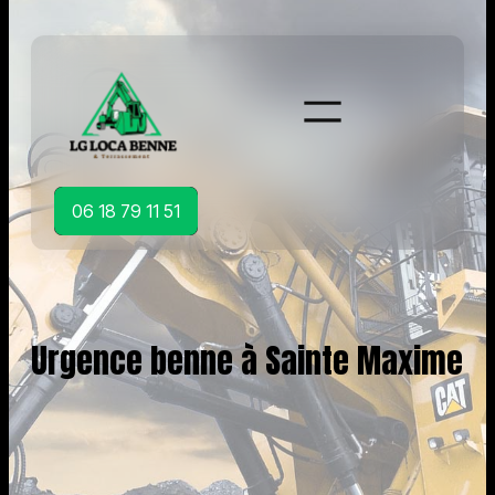
Aller
au
contenu
06 18 79 11 51
Urgence benne à Sainte Maxime