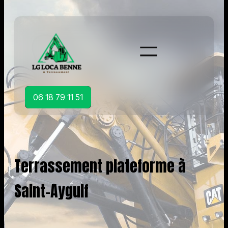
Aller
au
contenu
06 18 79 11 51
Terrassement plateforme à
Saint-Aygulf