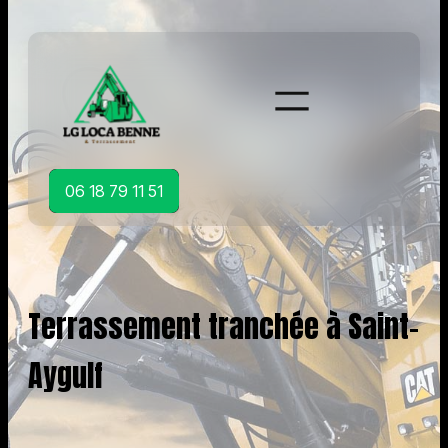
Aller
au
contenu
06 18 79 11 51
Terrassement tranchée à Saint-
Aygulf