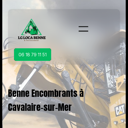
Aller
au
contenu
06 18 79 11 51
Benne Encombrants à
Cavalaire-sur-Mer