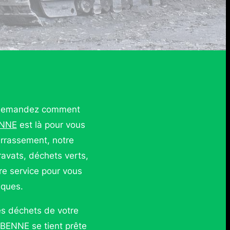
us demandez comment
ENNE
est là pour vous
errassement, notre
avats, déchets verts,
re service pour vous
iques.
es déchets de votre
 BENNE se tient prête