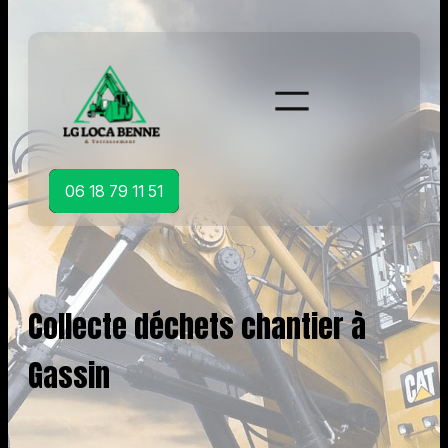
Aller
au
contenu
06 18 79 11 51
Collecte déchets chantier à
Gassin