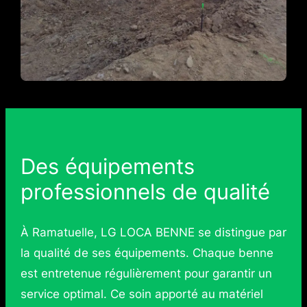
Des équipements
professionnels de qualité
À Ramatuelle, LG LOCA BENNE se distingue par
la qualité de ses équipements. Chaque benne
est entretenue régulièrement pour garantir un
service optimal. Ce soin apporté au matériel