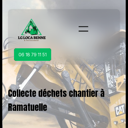
Aller
au
contenu
06 18 79 11 51
Collecte déchets chantier à
Ramatuelle