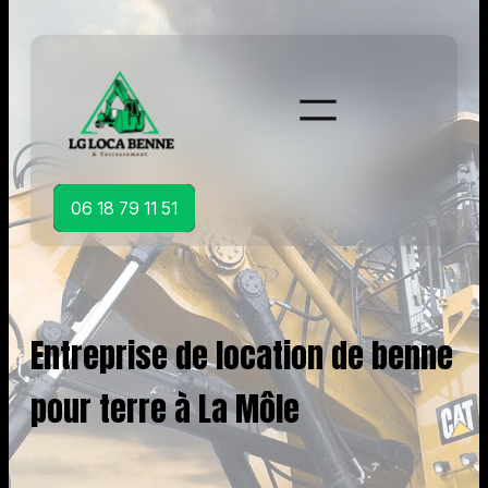
Aller
au
contenu
06 18 79 11 51
Entreprise de location de benne
pour terre à La Môle