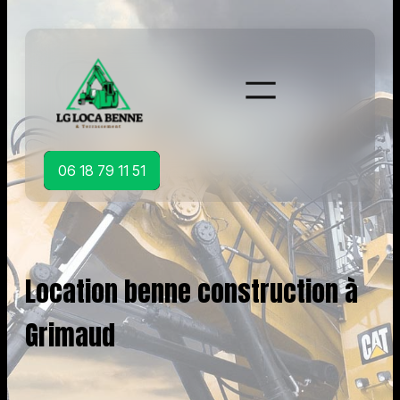
Aller
au
contenu
06 18 79 11 51
Location benne construction à
Grimaud