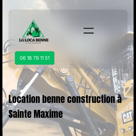
Aller
au
contenu
06 18 79 11 51
Location benne construction à
Sainte Maxime