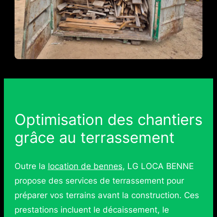
Optimisation des chantiers
grâce au terrassement
Outre la
location de bennes
, LG LOCA BENNE
propose des services de terrassement pour
préparer vos terrains avant la construction. Ces
prestations incluent le décaissement, le