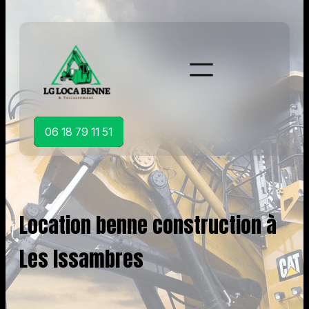
Aller
au
contenu
06 18 79 11 51
Location benne construction à
Les Issambres