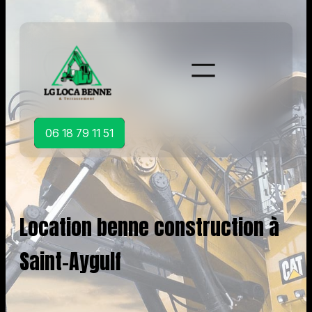
Aller
au
contenu
06 18 79 11 51
Location benne construction à
Saint-Aygulf